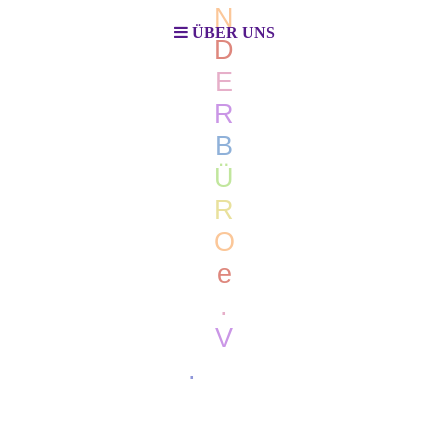
N
ÜBER UNS
D
E
R
B
Ü
R
O
e
.
V
.